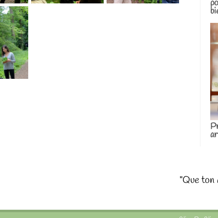
po
bi
Pr
ar
"Que ton 