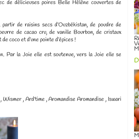
ec de délicieuses poires Belle Hélène couvertes de
 partir de raisins secs d’Ouzbékistan, de poudre de
 beurre de cacao cru, de vanille Bourbon, de cristaux
R
t de coco et d’une pointe d’épices !
V
Ma
on. Par la Joie elle est soutenue, vers la Joie elle se
D
 , Wismer , Ard'time , Aromandise Aromandise , Iswari
Me