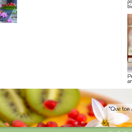
po
bi
Pr
ar
"Que ton 