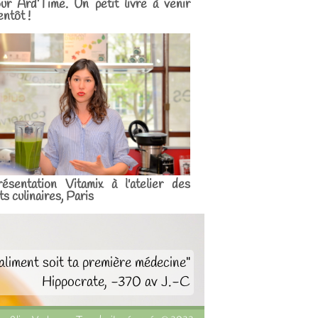
ur Ard’Time. Un petit livre à venir
entôt !
ésentation Vitamix à l'atelier des
ts culinaires, Paris
aliment soit ta première médecine"
Hippocrate, -370 av J.-C