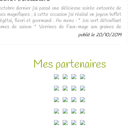
ctobre dernier j'ai passé une délicieuse soirée entourée de
es magnifiques ; à cette occasion j'ai réalisé un joyeux buffet
gétal, fleuri et gourmand . Au menu : * Jus vert détoxifiant
gumes de saison * Verrines de Faux-mage aux graines de
sol germées * Houmous au curcuma et pétales de cosmos *
publié le 20/10/2019
 à la bettarveet graines germées * émulsion provençale au
auvage et fleur de bourrache * Méli-mélo de quinoa aux
 de bleuets * Salade de chou rouge à la japonaise * Curry
 légumes à l'Indienne * Farandole de fruits de saison et
Mes partenaires
la * Crème cacaotée orgasmique aux fèves de cacao crues de
été Criollo * Emulsion sensuelle de man...