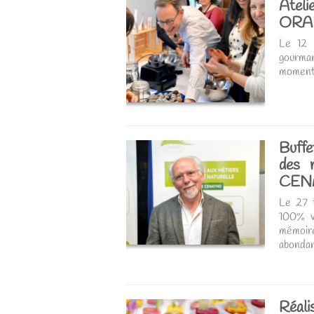
Atel
ORA
Le 12 m
gourman
moment 
Buffe
des 
CEN
Le 27 f
100% vé
mémoi
abondan
. Un gr
Réalis