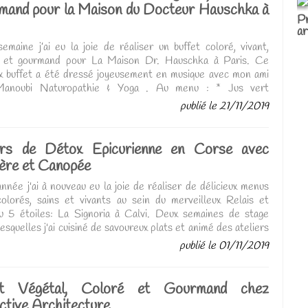
and pour la Maison du Docteur Hauschka à
Pr
ar
emaine j’ai eu la joie de réaliser un buffet coloré, vivant,
l et gourmand pour La Maison Dr. Hauschka à Paris. Ce
ux buffet a été dressé joyeusement en musique avec mon ami
Manoubi Naturopathie & Yoga . Au menu : * Jus vert
iant aux légumes de saison * Velouté de potimarron, coco et
publié le 21/11/2019
bre * Duo de quinoa : betterave citron-vert & carottes
, pétales de bleuet * Crème irrésistible de betterave aux
 graines de chanvre décortiquées * Houmous doux au curcuma
urs de Détox Epicurienne en Corse avec
euil * Émulsion provençale à l’ail des ours et spaghettis de
ière et Canopée
, fleurs de bourrache * Faux-mage de graines de tournesol
 aux fines herbes * Salade de chou rouge & pommes ...
nnée j'ai à nouveau eu la joie de réaliser de délicieux menus
lorés, sains et vivants au sein du merveilleux Relais et
 5 étoiles: La Signoria à Calvi. Deux semaines de stage
esquelles j'ai cuisiné de savoureux plats et animé des ateliers
s . ...
publié le 01/11/2019
et Végétal, Coloré et Gourmand chez
ctive Architecture