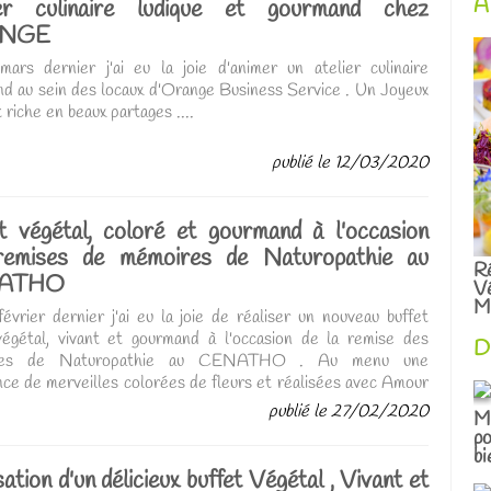
A
ier culinaire ludique et gourmand chez
NGE
ars dernier j'ai eu la joie d'animer un atelier culinaire
d au sein des locaux d'Orange Business Service . Un Joyeux
riche en beaux partages ....
publié le 12/03/2020
t végétal, coloré et gourmand à l'occasion
remises de mémoires de Naturopathie au
R
ATHO
V
Ma
évrier dernier j'ai eu la joie de réaliser un nouveau buffet
gétal, vivant et gourmand à l'occasion de la remise des
D
res de Naturopathie au CENATHO . Au menu une
ce de merveilles colorées de fleurs et réalisées avec Amour
and Merci à mon ami Sabri pour son aide au dressage . ...
publié le 27/02/2020
Me
po
bi
ation d'un délicieux buffet Végétal , Vivant et