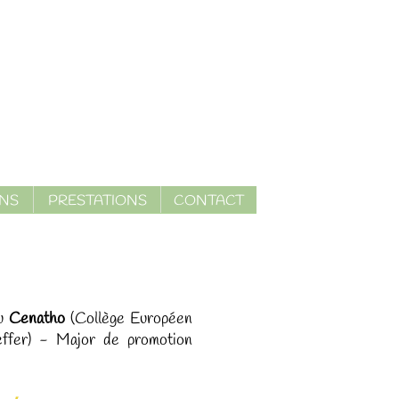
ONS
PRESTATIONS
CONTACT
du
Cenatho
(Collège Européen
effer) -
Major de promotion